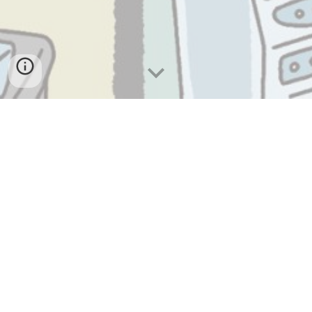
--- RESEARCH ---
研究テーマ
生細胞内、動物個体内で起こる様々なイベントを、高感
度に可視化する有機小分子蛍光プローブの設計・合成・
開発を中心としたケミカルバイオロジー研究を行う研究
室です。外科医との共同研究を含め、がん部位の検出を
可能とする蛍光プローブの創製による術中迅速診断技術
や、新規抗がん剤の開発などを行っています。また、機